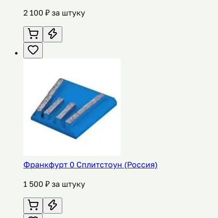
2 100
₽ за штуку
Франкфурт 0 Сплитстоун (Россия)
1 500
₽ за штуку