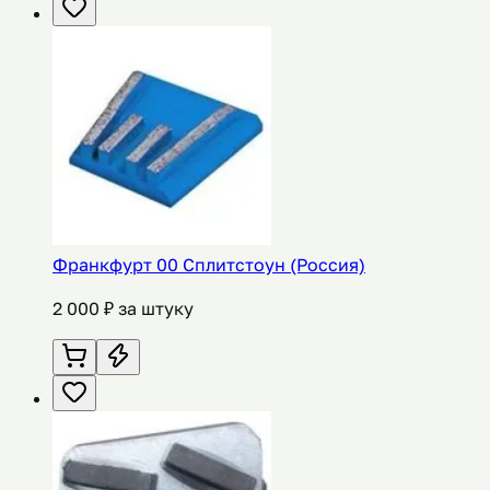
Франкфурт 00 Сплитстоун (Россия)
2 000
₽ за штуку