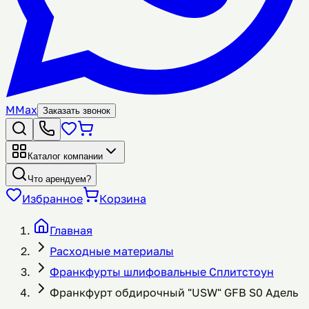
M
Max
Заказать звонок
Каталог компании
Что арендуем?
Избранное
Корзина
Главная
Расходные материалы
Франкфурты шлифовальные Сплитстоун
Франкфурт обдирочный "USW" GFB S0 Адель