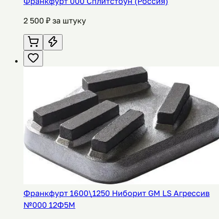
Франкфурт 000 Сплитстоун (Россия)
2 500
₽ за штуку
Франкфурт 1600\1250 Ниборит GM LS Агрессив
№000 12Ф5М