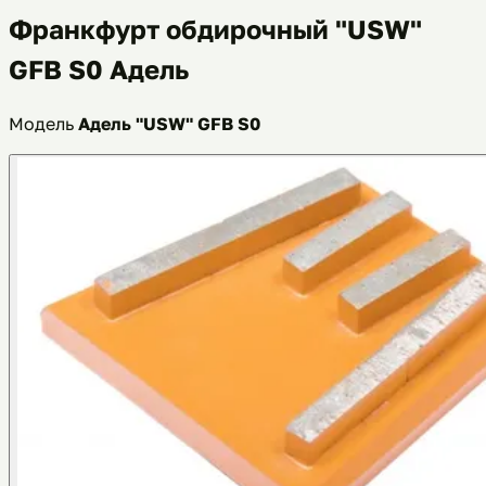
Франкфурт обдирочный "USW"
GFB S0 Адель
Модель
Адель "USW" GFB S0