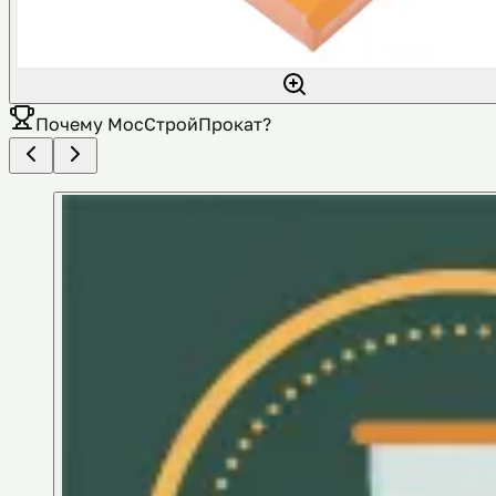
Почему
МосСтройПрокат
?