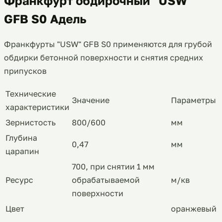
Франкфурт обдирочный "USW"
GFB S0 Адель
Франкфурты "USW" GFB S0 применяются для грубой
обдирки бетонной поверхности и снятия средних
припусков
Технические
Значение
Параметры
характеристики
Зернистость
800/600
мм
Глубина
0,47
мм
царапин
700, при снятии 1 мм
Ресурс
обрабатываемой
м/кв
поверхности
Цвет
оранжевый