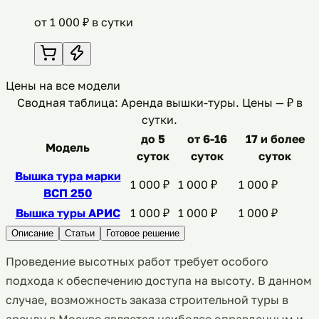
от
1 000
₽ в сутки
Цены на все модели
Сводная таблица: Аренда вышки-туры
. Цены —
₽ в
сутки
.
до 5
от 6-16
17 и более
Модель
суток
суток
суток
Вышка тура марки
1 000
₽
1 000
₽
1 000
₽
ВСП 250
Вышка туры АРИС
1 000
₽
1 000
₽
1 000
₽
Описание
Статьи
Готовое решение
Проведение высотных работ требует особого
подхода к обеспечению доступа на высоту. В данном
случае, возможность заказа строительной туры в
аренду в Москве является наиболее оправданным и