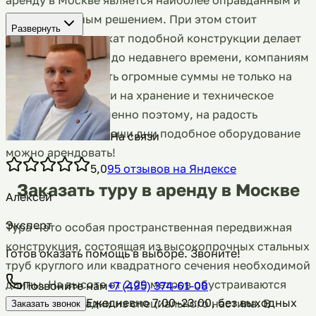
целесообразным решением. При этом стоит
Развернуть
отметить, что прокат подобной конструкции делает
её еще доступнее: до недавнего времени, компаниям
доводилось тратить огромные суммы не только на
приобретение, но и на хранение и техническое
обслуживание. Именно поэтому, на радость
небольшим СК, в наши дни подобное оборудование
На связи
можно арендовать!
5,0
95
отзывов
на Яндексе
Заказать туру в аренду в Москве
Алексей
Эксперт
Тура – это особая пространственная передвижная
конструкция, состоящая из высокопрочных стальных
Готов оказать помощь в выборе. Звоните!
труб круглого или квадратного сечения необходимой
длины. На высоте от 2,29 метров обустраиваются
Позвоните нам
+7 (495) 374-61-08
Ежедневно 7:00–23:00, без выходных
рабочие площадки из специального настила. В
Заказать звонок