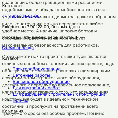
сравнении с более традиционными решениями,
Контакты
подобные вышки обладают мобильностью за счет
+7 (495) 374-61-08
установки колес малого диаметра: даже в собранном
виде, конструкцию можно передвигать в любое
Ежедневно 7:00–23:00, без выходных
удобное место. А наличие широких бортов и
Москва, Пятницкое шоссе, 28 стр. 1
ограждений рабочей зоны гарантирует
максимальную безопасность для работников.
Схема проезда
Стоит отметить, что прокат вышки туры является
Каталог
отличным способом экономии лишних средств, ведь
Электрооборудование
обращаясь к компаниям, располагающим широким
Бетонные работы
ассортиментом строительного оборудования,
Бензиновое оборудование
доступного к передаче во временное пользование,
Для внутренних работ
клиент получает гарантию того, что арендованная
Для разрушения строительных конструкций
конструкция будет в идеальном техническом
Прочее
состоянии и прослужит на протяжении всего
Компания
требуемого срока без особых проблем. Помимо