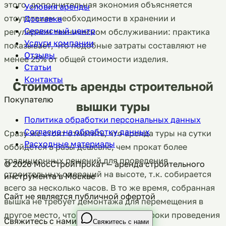
этого, дополнительная экономия объясняется
Условия аренды
отсутствием необходимости в хранении и
Доставка
Сервисный центр
регулярном техническом обслуживании: практика
Услуги компании
показывает, что подобные затраты составляют не
Отзывы
менее 25% от общей стоимости изделия.
Статьи
Контакты
Стоимость аренды строительной
Покупателю
вышки туры
Политика обработки персональных данных
Согласие на обработку данных
Сразу же стоит отметить, что аренда туры на сутки
Расходные материалы
обойдется в разы дешевле, чем прокат более
традиционных решений для проведения
©
2026
МосСтройПрокат — аренда строительного
строительных операций на высоте, т.к. собирается
инструмента в Москве
всего за несколько часов. В то же время, собранная
Сайт не является публичной офертой
вышка не требует демонтажа для перемещения в
другое место, что также влияет на сроки проведения
Свяжитесь с нами
Свяжитесь с нами