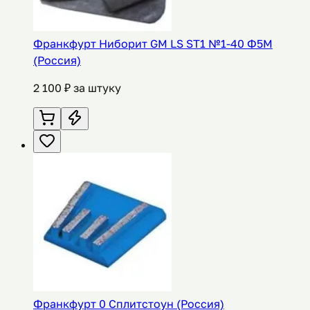
Франкфурт Ниборит GM LS ST1 №1-40 Ф5М
(Россия)
2 100
₽ за штуку
Франкфурт 0 Сплитстоун (Россия)