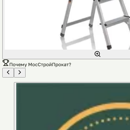
Почему
МосСтройПрокат
?