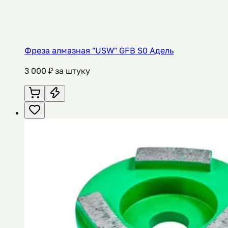
Фреза алмазная "USW" GFB S0 Адель
3 000
₽ за штуку