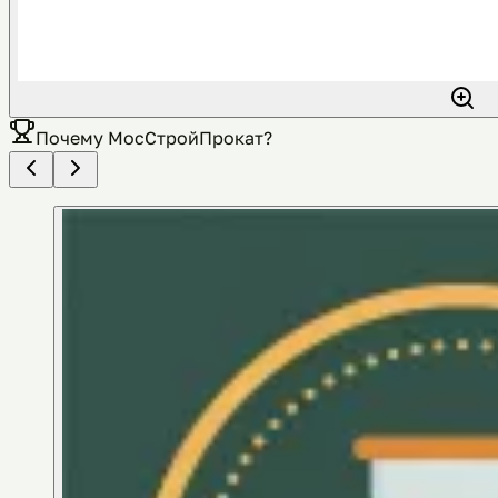
Почему
МосСтройПрокат
?