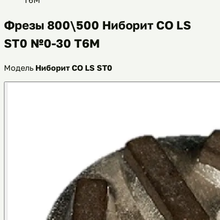
Фрезы 800\500 Ниборит СО LS
ST0 №0-30 Т6М
Модель
Ниборит СО LS ST0