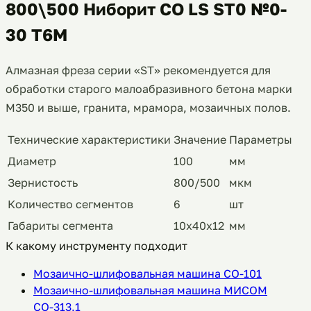
800\500 Ниборит СО LS ST0 №0-
30 Т6М
Алмазная фреза серии «ST» рекомендуется для
обработки старого малоабразивного бетона марки
М350 и выше, гранита, мрамора, мозаичных полов.
Технические характеристики
Значение
Параметры
Диаметр
100
мм
Зернистость
800/500
мкм
Количество сегментов
6
шт
Габариты сегмента
10х40х12
мм
К какому инструменту подходит
Мозаично-шлифовальная машина СО-101
Мозаично-шлифовальная машина МИСОМ
СО-313.1