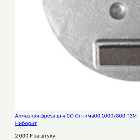
Алмазная фреза для СО Оптима00 1000/800 Т3М
Ниборит
2 000
₽ за штуку