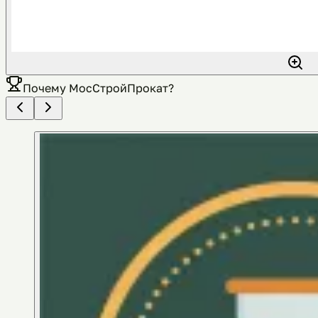
Почему
МосСтройПрокат
?