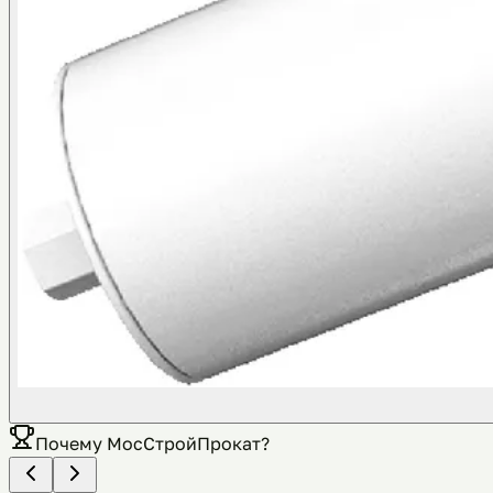
Почему
МосСтройПрокат
?