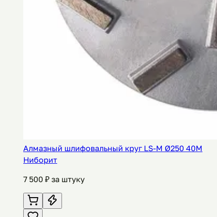
Алмазный шлифовальный круг LS-M Ø250 40M
Ниборит
7 500
₽ за штуку