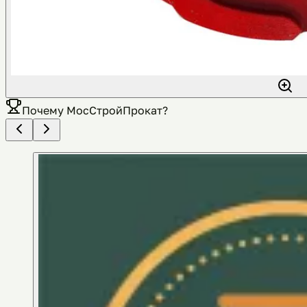
Почему
МосСтройПрокат
?