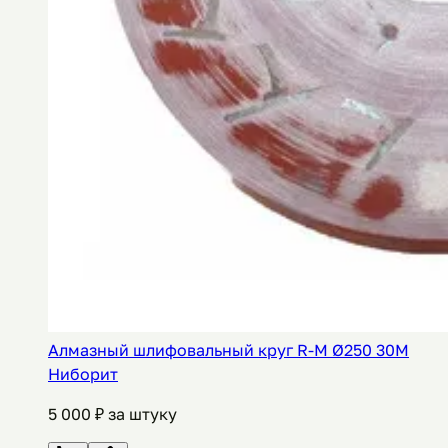
Алмазный шлифовальный круг R-M Ø250 30M
Ниборит
5 000
₽ за штуку