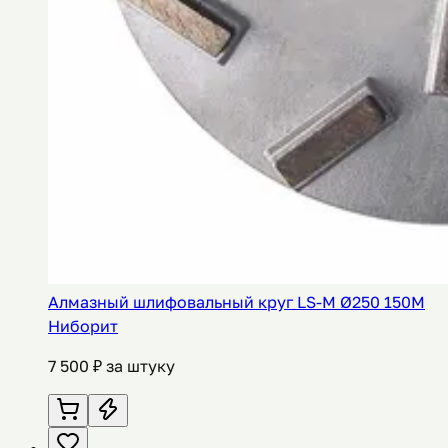
Алмазный шлифовальный круг LS-M Ø250 150M
Ниборит
7 500
₽ за штуку