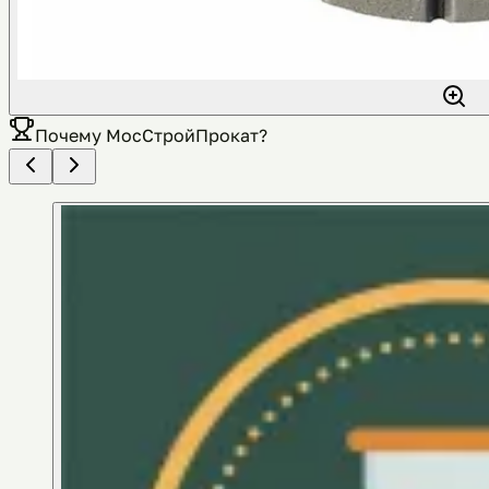
Почему
МосСтройПрокат
?