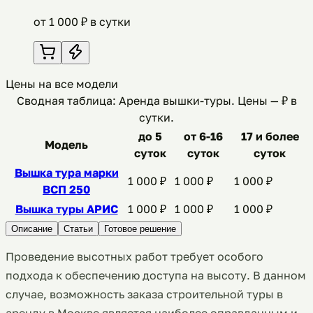
от
1 000
₽ в сутки
Цены на все модели
Сводная таблица: Аренда вышки-туры
. Цены —
₽ в
сутки
.
до 5
от 6-16
17 и более
Модель
суток
суток
суток
Вышка тура марки
1 000
₽
1 000
₽
1 000
₽
ВСП 250
Вышка туры АРИС
1 000
₽
1 000
₽
1 000
₽
Описание
Статьи
Готовое решение
Проведение высотных работ требует особого
подхода к обеспечению доступа на высоту. В данном
случае, возможность заказа строительной туры в
аренду в Москве является наиболее оправданным и