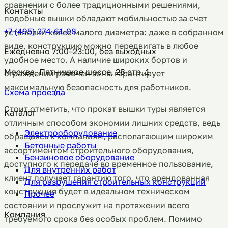
сравнении с более традиционными решениями,
Контакты
подобные вышки обладают мобильностью за счет
+7 (495) 374-61-08
установки колес малого диаметра: даже в собранном
виде, конструкцию можно передвигать в любое
Ежедневно 7:00–23:00, без выходных
удобное место. А наличие широких бортов и
Москва, Пятницкое шоссе, 28 стр. 1
ограждений рабочей зоны гарантирует
максимальную безопасность для работников.
Схема проезда
Стоит отметить, что прокат вышки туры является
Каталог
отличным способом экономии лишних средств, ведь
Электрооборудование
обращаясь к компаниям, располагающим широким
Бетонные работы
ассортиментом строительного оборудования,
Бензиновое оборудование
доступного к передаче во временное пользование,
Для внутренних работ
клиент получает гарантию того, что арендованная
Для разрушения строительных конструкций
конструкция будет в идеальном техническом
Прочее
состоянии и прослужит на протяжении всего
Компания
требуемого срока без особых проблем. Помимо