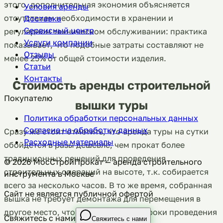
этого, дополнительная экономия объясняется
Условия аренды
отсутствием необходимости в хранении и
Доставка
Сервисный центр
регулярном техническом обслуживании: практика
Услуги компании
показывает, что подобные затраты составляют не
Отзывы
менее 25% от общей стоимости изделия.
Статьи
Контакты
Стоимость аренды строительной
Покупателю
вышки туры
Политика обработки персональных данных
Согласие на обработку данных
Сразу же стоит отметить, что аренда туры на сутки
Расходные материалы
обойдется в разы дешевле, чем прокат более
традиционных решений для проведения
©
2026
МосСтройПрокат — аренда строительного
строительных операций на высоте, т.к. собирается
инструмента в Москве
всего за несколько часов. В то же время, собранная
Сайт не является публичной офертой
вышка не требует демонтажа для перемещения в
другое место, что также влияет на сроки проведения
Свяжитесь с нами
Свяжитесь с нами