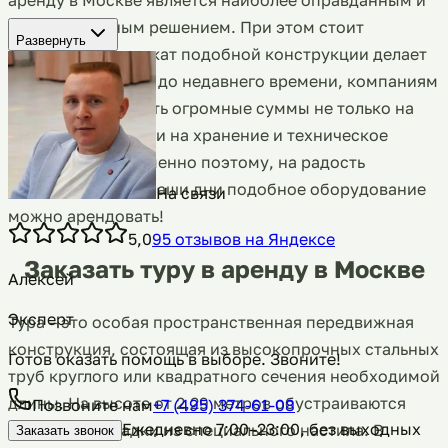
целесообразным решением. При этом стоит
Развернуть
отметить, что прокат подобной конструкции делает
её еще доступнее: до недавнего времени, компаниям
доводилось тратить огромные суммы не только на
приобретение, но и на хранение и техническое
обслуживание. Именно поэтому, на радость
небольшим СК, в наши дни подобное оборудование
На связи
можно арендовать!
5,0
95
отзывов
на Яндексе
Заказать туру в аренду в Москве
Алексей
Эксперт
Тура – это особая пространственная передвижная
конструкция, состоящая из высокопрочных стальных
Готов оказать помощь в выборе. Звоните!
труб круглого или квадратного сечения необходимой
длины. На высоте от 2,29 метров обустраиваются
Позвоните нам
+7 (495) 374-61-08
Ежедневно 7:00–23:00, без выходных
рабочие площадки из специального настила. В
Заказать звонок