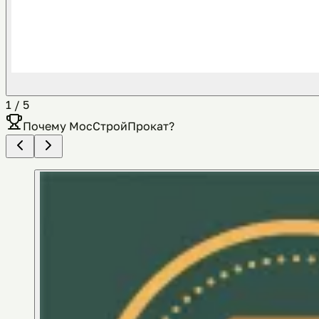
1
/
5
Почему
МосСтройПрокат
?