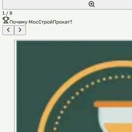
1
/
9
Почему
МосСтройПрокат
?